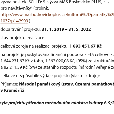
výzva nositele SCLLD: 5. výzva MAS Boskovicko PLUS, z. s. –
pro návštěvníky“ (prolink:
http://www.masboskovickoplus.cz/kulturni%2Dpamatky%2
1037/p1=2909
)
doba trvání projektu:
31. 1. 2019 –
31. 5. 2022
stav projektu: realizace
celkové zdroje na realizaci projektu:
1 893 451,67 Kč
na projekt je poskytována finanční podpora z EU: celkové z
1 644 231,67 Kč z toho, 1 562 020,08 Kč, (95%) ze strukturál
a 82 211,59 Kč (5%) ze státního rozpočtu (národní veřejné z
celkové nezpůsobilé výdaje projektu (vlastní zdroje):
Příjemce:
Národní památkový ústav, územní památkov
v Kroměříži
yla projektu přiznána rozhodnutím ministra kultury č. 9/