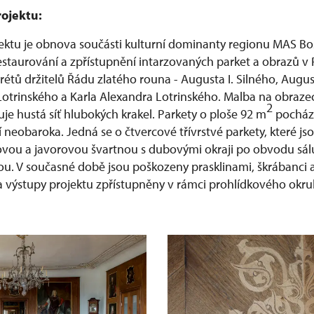
rojektu:
ektu je obnova součásti kulturní dominanty regionu MAS B
estaurování a zpřístupnění intarzovaných parket a obrazů v R
étů držitelů Řádu zlatého rouna - Augusta I. Silného, Augusta 
Lotrinského a Karla Alexandra Lotrinského. Malba na obraze
2
je hustá síť hlubokých krakel. Parkety o ploše 92 m
pochází
bí neobaroka. Jedná se o čtvercové třívrstvé parkety, které js
vou a javorovou švartnou s dubovými okraji po obvodu sál
. V současné době jsou poškozeny prasklinami, škrábanci 
a výstupy projektu zpřístupněny v rámci prohlídkového okru