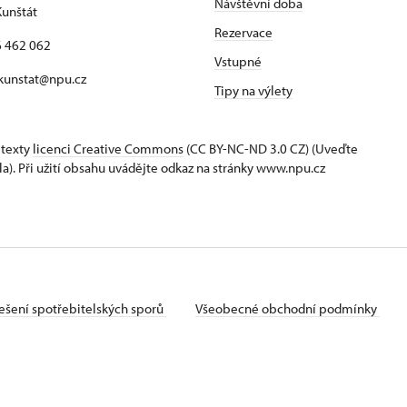
Návštěvní doba
unštát
Rezervace
16 462 062
Vstupné
 kunstat@npu.cz
Tipy na výlety
 texty
licenci Creative Commons
(CC BY-NC-ND 3.0 CZ) (Uveďte
la). Při užití obsahu uvádějte odkaz na stránky www.npu.cz
ešení spotřebitelských sporů
Všeobecné obchodní podmínky