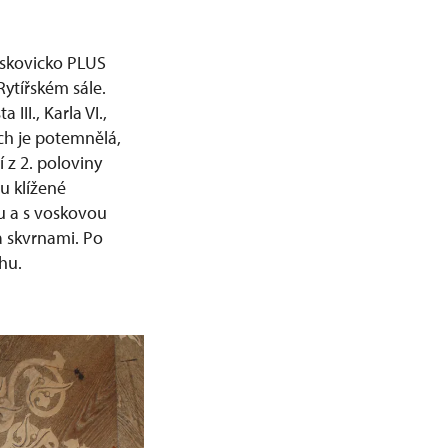
oskovicko PLUS
ytířském sále.
III., Karla VI.,
ch je potemnělá,
 z 2. poloviny
ou klížené
u a s voskovou
a skvrnami. Po
hu.