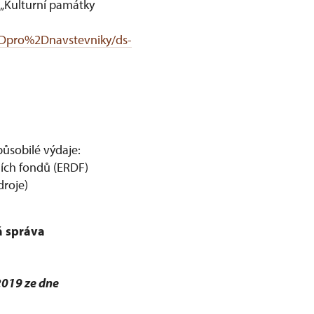
 „Kulturní památky
Dpro%2Dnavstevniky/ds-
působilé výdaje:
ních fondů (ERDF)
droje)
á správa
2019 ze dne