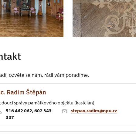
ntakt
vadí, ozvěte se nám, rádi vám poradíme.
c. Radim Štěpán
edoucí správy památkového objektu (kastelán)
516 462 062, 602 343
stepan.radim@npu.cz
337
oměříži