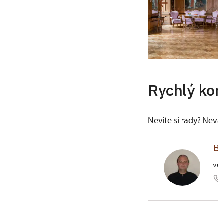
Rychlý ko
Nevíte si rady? Ne
B
v
ÚPS v Kr