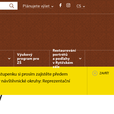
Plánujete výlet
CS
Restaurování
Výukový
portrétů
program pro
a podlahy
ZŠ
v Rytířském
sále
stupenku si prosím zajistěte předem
ZAVŘÍT
y návštěvnické okruhy: Reprezentační
y