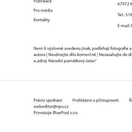
Publikace
67972 K
Pro média
Tel.: 5
Kontakty
E-mail:
Není-li výslovně uvedeno jinak, podléhají fotografie a
autora | Neužívejte dílo komerčně | Nezasahujte do dí
a „zdroj: Národní památkový ústav“
Právní ujednání
Prohlášení o přístupnosti
Ř
webeditor@npu.cz
Provozuje BluePool s.r.o.