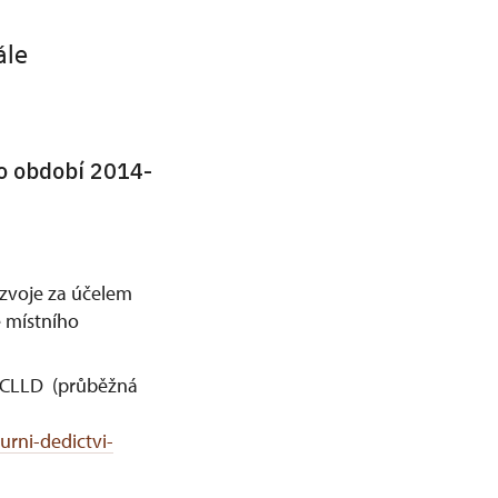
ále
o období 2014-
ozvoje za účelem
e místního
ty CLLD (průběžná
rni-dedictvi-