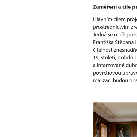
Zaměření a cíle p
Hlavním cílem proj
prostřednictvím zr
Jedná se o pět portr
Františka Štěpána 
čitelnost znesnadňu
19. století, z obdo
a intarzované dubo
povrchovou úpravou
realizaci budou ob