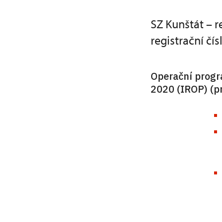
SZ Kunštát – r
registrační čí
Operační progr
2020 (IROP) (p