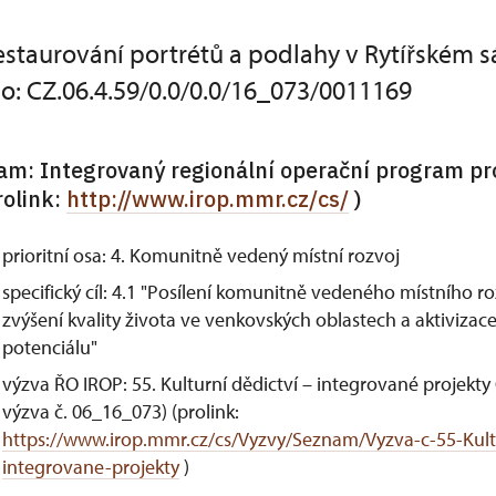
estaurování portrétů a podlahy v Rytířském s
slo: CZ.06.4.59/0.0/0.0/16_073/0011169
am: Integrovaný regionální operační program pr
rolink:
http://www.irop.mmr.cz/cs/
)
prioritní osa: 4. Komunitně vedený místní rozvoj
specifický cíl: 4.1 "Posílení komunitně vedeného místního r
zvýšení kvality života ve venkovských oblastech a aktivizac
potenciálu"
výzva ŘO IROP: 55. Kulturní dědictví – integrované projek
výzva č. 06_16_073) (prolink:
https://www.irop.mmr.cz/cs/Vyzvy/Seznam/Vyzva-c-55-Kultu
integrovane-projekty
)