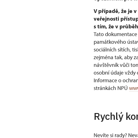
V případě, že je 
veřejnosti přístu
s tím, že v průb
Tato dokumentace 
památkového ústavu
sociálních sítích
zejména tak, aby z
návštěvník vůči to
osobní údaje vždy c
Informace o ochra
stránkách NPÚ
www
Rychlý ko
Nevíte si rady? Ne