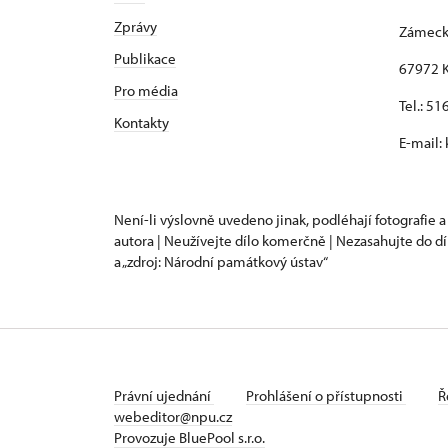
Zprávy
Zámeck
Publikace
67972 K
Pro média
Tel.: 5
Kontakty
E-mail:
Není-li výslovně uvedeno jinak, podléhají fotografie a
autora | Neužívejte dílo komerčně | Nezasahujte do dí
a „zdroj: Národní památkový ústav“
Právní ujednání
Prohlášení o přístupnosti
Ř
webeditor@npu.cz
Provozuje BluePool s.r.o.