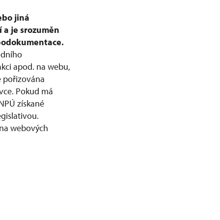
ebo jiná
í a je srozuměn
deodokumentace.
odního
akci apod. na webu,
e pořizována
livce. Pokud má
 NPÚ získané
gislativou.
e na webových