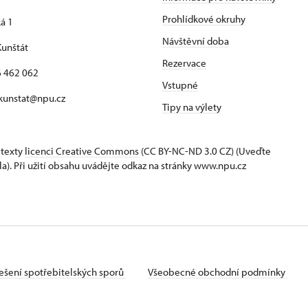
Prohlídkové okruhy
á 1
Návštěvní doba
unštát
Rezervace
16 462 062
Vstupné
 kunstat@npu.cz
Tipy na výlety
 texty
licenci Creative Commons
(CC BY-NC-ND 3.0 CZ) (Uveďte
la). Při užití obsahu uvádějte odkaz na stránky www.npu.cz
ešení spotřebitelských sporů
Všeobecné obchodní podmínky