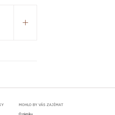
umění, Bc. Pracoval
3 – 2004 na pozici
unštát. Od 1. 1.
KY
MOHLO BY VÁS ZAJÍMAT
O zámku