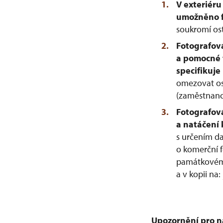
V exteriér
umožněno fo
soukromí os
Fotografová
a pomocné 
specifikuje
omezovat os
(zaměstnance
Fotografová
a natáčení
s určením d
o komerční 
památkovému
a v kopii na:
Upozornění pro n