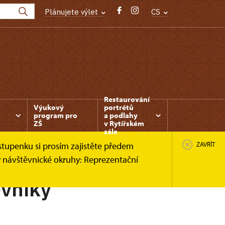
Plánujete výlet
CS
Restaurování
Výukový
portrétů
program pro
a podlahy
ZŠ
v Rytířském
sále
stupenku si prosím zajistěte předem
ZAVŘÍT
y návštěvnické okruhy: Reprezentační
ěvníky