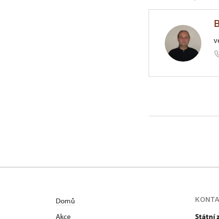
B
v
ÚPS v Kr
Zámecká 
Absolvent Fi
v Moravském
vedoucího d
2005 je kas
KONT
Domů
Akce
Státní