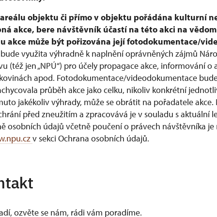
v areálu objektu či přímo v objektu pořádána kulturní n
pná akce, bere návštěvník účastí na této akci na vědom
ěhu akce může být pořizována její fotodokumentace/vi
bude využita výhradně k naplnění oprávněných zájmů Nár
 (též jen „NPÚ“) pro účely propagace akce, informování o 
, tiskovinách apod. Fotodokumentace/videodokumentace bud
achycovala průběh akce jako celku, nikoliv konkrétní jednot
muto jakékoliv výhrady, může se obrátit na pořadatele akce.
hrání před zneužitím a zpracovává je v souladu s aktuální le
ně osobních údajů včetně poučení o právech návštěvníka j
.npu.cz
v sekci Ochrana osobních údajů.
ntakt
vadí, ozvěte se nám, rádi vám poradíme.