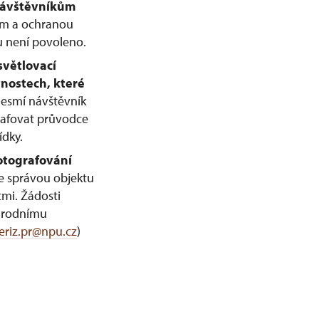
 návštěvníkům
em a ochranou
u není povoleno.
světlovací
nostech, které
esmí návštěvník
rafovat průvodce
ídky.
otografování
e správou objektu
mi. Žádosti
Národnímu
eriz.pr@npu.cz
)