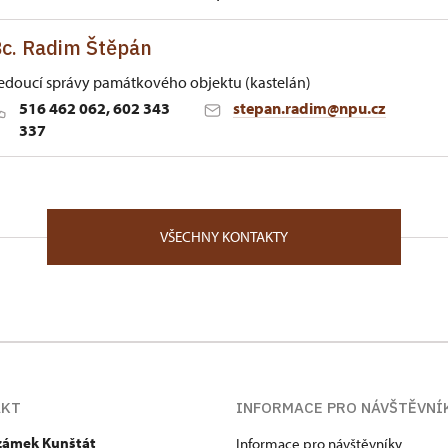
c. Radim Štěpán
edoucí správy památkového objektu (kastelán)
516 462 062, 602 343
stepan.radim@npu.cz
337
oměříži
1/, Kunštát na Moravě 67972
VŠECHNY KONTAKTY
lozofické fakulty Masarykovy univerzity v Brně, obor dějiny 
 zemském archivu v Brně (1990 – 2004), z toho v letech 199
epozitáře Moravského zemského archivu na státním zámku K
telánem státního zámku Kunštát.
AKT
INFORMACE PRO NÁVŠTĚVNÍ
 zámek Kunštát
Informace pro návštěvníky