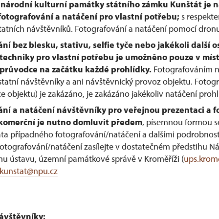
u národní kulturní památky státního zámku Kunštát je
tografování a natáčení pro vlastní potřebu;
s respekt
tatních návštěvníků. Fotografování a natáčení pomocí dron
ní bez blesku, stativu, selfie tyče nebo jakékoli další o
techniky pro vlastní potřebu je umožněno pouze v míst
 průvodce na začátku každé prohlídky.
Fotografováním n
tatní návštěvníky a ani návštěvnický provoz objektu. Fotog
 objektu) je zakázáno, je zakázáno jakékoliv natáčení prohl
ní a natáčení návštěvníky pro veřejnou prezentaci a f
 komerční je nutno domluvit předem
, písemnou formou s
ata případného fotografování/natáčení a dalšími podrobnost
fotografování/natáčení zasílejte v dostatečném předstihu 
 ústavu, územní památkové správě v Kroměříži (
ups.krom
kunstat@npu.cz
ávštěvníky: