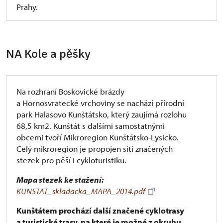
Prahy.
NA Kole a pěšky
Na rozhraní Boskovické brázdy
a Hornosvratecké vrchoviny se nachází přírodní
park Halasovo Kunštátsko, který zaujímá rozlohu
68,5 km2. Kunštát s dalšími samostatnými
obcemi tvoří Mikroregion Kunštátsko-Lysicko.
Celý mikroregion je propojen sítí značených
stezek pro pěší i cykloturistiku.
Mapa stezek ke stažení:
KUNSTAT_skladacka_MAPA_2014.pdf
Kunštátem prochází další značené cyklotrasy
a turistické trasy, na které je možné z okruhu