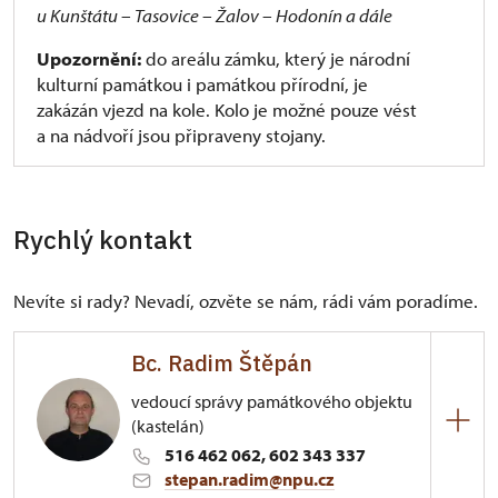
u Kunštátu – Tasovice – Žalov – Hodonín a dále
Upozornění:
do areálu zámku, který je národní
kulturní památkou i památkou přírodní, je
zakázán vjezd na kole. Kolo je možné pouze vést
a na nádvoří jsou připraveny stojany.
Rychlý kontakt
Nevíte si rady? Nevadí, ozvěte se nám, rádi vám poradíme.
Bc. Radim Štěpán
vedoucí správy památkového objektu
(kastelán)
516 462 062, 602 343 337
stepan.radim@npu.cz