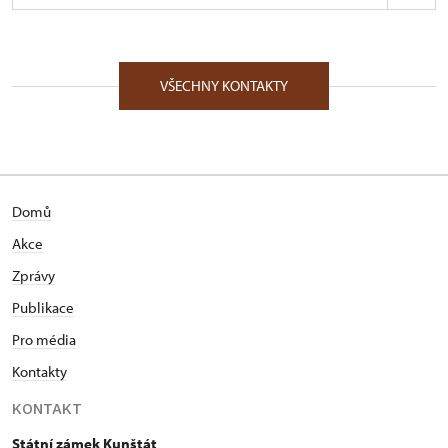
ÚPS v Kroměříži
Zámecká 1/, Kunštát na Moravě 67972
VŠECHNY KONTAKTY
Absolvent Filozofické fakulty Masarykovy univerzity
v Brně, obor dějiny umění, Bc. Pracoval v
Moravském zemském archivu v Brně (1990 – 2004),
z toho v letech 1993 – 2004 na pozici vedoucího
depozitáře Moravského zemského archivu na
Domů
státním zámku Kunštát. Od 1. 1. 2005 je kastelánem
státního zámku Kunštát.
Akce
Zprávy
Publikace
Pro média
Kontakty
KONTAKT
Státní zámek Kunštát