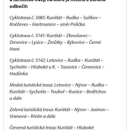
odbočit:
Cyklotrasa č. 5085: Kunštát – Rudka – Sulíkov –
Kněževes – Hartmanice – směr Polička
Cyklotrasa č. 5141: Kunštát – Zbraslavec –
Drnovice – Lysice – Žerůtky – Býkovice – Černá
Hora
Cyklotrasa č. 5142: Letovice – Rudka – Kunštát –
Sychotín – Hluboké u K. – Tasovice – Černovice –
Hodůvka
Modrá turistická trasa: Letovice – Nýrov – Rudka –
Kunštát – Sychotín – Touboř – Kunice – Bedřichov
a dále
Zelená turistická trasa: Kunštát – Nýrov – Jasinov –
Vranová – Křetín a dále
Červená turistická trasa: Kunštát – Hluboké