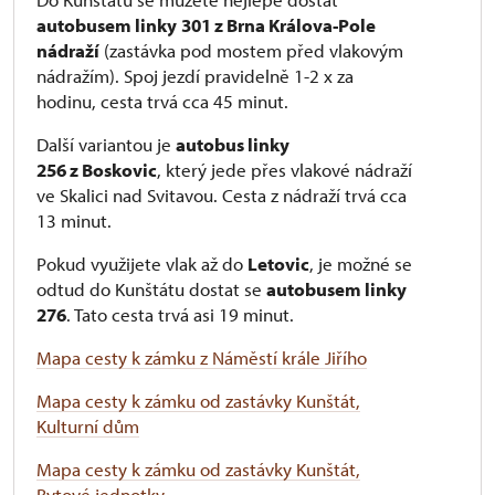
autobusem linky
301 z Brna Králova-Pole
nádraží
(zastávka pod mostem před vlakovým
nádražím). Spoj jezdí pravidelně 1-2 x za
hodinu, cesta trvá cca 45 minut.
Další variantou je
autobus linky
256 z Boskovic
, který jede přes vlakové nádraží
ve Skalici nad Svitavou. Cesta z nádraží trvá cca
13 minut.
Pokud využijete vlak až do
Letovic
, je možné se
odtud do Kunštátu dostat se
autobusem linky
276
. Tato cesta trvá asi 19 minut.
Mapa cesty k zámku z Náměstí krále Jiřího
Mapa cesty k zámku od zastávky Kunštát,
Kulturní dům
Mapa cesty k zámku od zastávky Kunštát,
Bytové jednotky