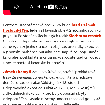
Centrem Hradozámecké noci 2026 bude
hrad a zámek
Horšovský Týn
, jeden z hlavních objektů letošního ročníku
projektu Po stopách šlechtických rodů:
Šlechta na cestách
.
Ochutnejte Japonsko všemi smysly a zažijte atmosféru
země vycházejícího slunce – čekají vás prohlídky expozice
o japonské hraběnce Mitsuko, samurajské souboje, umění
kaligrafie, poskládáte si origami, vyzkoušíte tradiční oděvy
a poslechnete si japonské bubnování.
Zámek Litomyšl
zve k návštěvě nejnovější prohlídkové
trasy
Za příběhem zámeckého divadla
, která představí
domácí divadlo hrabat Valdštejnů z 18. století
a doprovodné expozice s ukázkou kulis, replik kostýmů
a divadelních dekorací, které byly doposud skryty
v depozitářích. Divadelní scény umocní tance od gotiky až
po první republiku v podání skupiny Villanella.