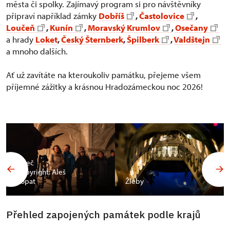
města či spolky. Zajímavý program si pro návštěvníky
připraví například zámky
Dobříš
,
Častolovice
,
Loučeň
,
Kunín
,
Moravský Krumlov
,
Osečany
a hrady
Loket
,
Český Šternberk
,
Špilberk
,
Valdštejn
a mnoho dalších.
Ať už zavítáte na kteroukoliv památku, přejeme všem
příjemné zážitky a krásnou Hradozámeckou noc 2026!
Valeč
Copyright: Aleš
Vopat
Žleby
Přehled zapojených památek podle krajů