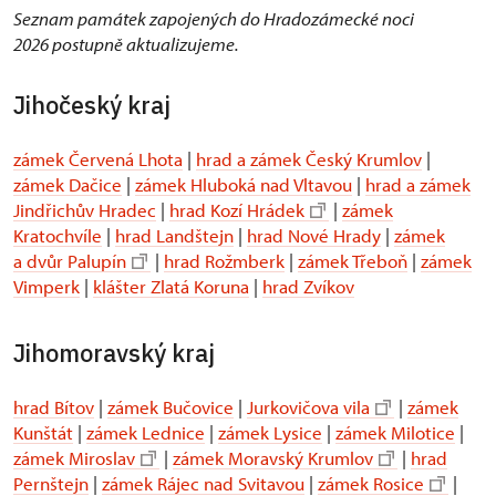
Seznam památek zapojených do Hradozámecké noci
2026 postupně aktualizujeme.
Jihočeský kraj
zámek Červená Lhota
|
hrad a zámek Český Krumlov
|
zámek Dačice
|
zámek Hluboká nad Vltavou
|
hrad a zámek
Jindřichův Hradec
|
hrad Kozí Hrádek
|
zámek
Kratochvíle
|
hrad Landštejn
|
hrad Nové Hrady
|
zámek
a dvůr Palupín
|
hrad Rožmberk
|
zámek Třeboň
|
zámek
Vimperk
|
klášter Zlatá Koruna
|
hrad Zvíkov
Jihomoravský kraj
hrad Bítov
|
zámek Bučovice
|
Jurkovičova vila
|
zámek
Kunštát
|
zámek Lednice
|
zámek Lysice
|
zámek Milotice
|
zámek Miroslav
|
zámek Moravský Krumlov
|
hrad
Pernštejn
|
zámek Rájec nad Svitavou
|
zámek Rosice
|