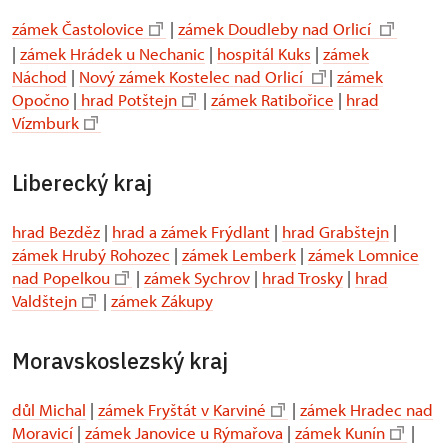
zámek Častolovice
|
zámek Doudleby nad Orlicí
|
zámek Hrádek u Nechanic
|
hospitál Kuks
|
zámek
Náchod
|
Nový zámek Kostelec nad Orlicí
|
zámek
Opočno
|
hrad Potštejn
|
zámek Ratibořice
|
hrad
Vízmburk
Liberecký kraj
hrad Bezděz
|
hrad a zámek Frýdlant
|
hrad Grabštejn
|
zámek Hrubý Rohozec
|
zámek Lemberk
|
zámek Lomnice
nad Popelkou
|
zámek Sychrov
|
hrad Trosky
|
hrad
Valdštejn
|
zámek Zákupy
Moravskoslezský kraj
důl Michal
|
zámek Fryštát v Karviné
|
zámek Hradec nad
Moravicí
|
zámek Janovice u Rýmařova
|
zámek Kunín
|