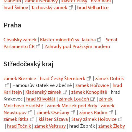
Manětín
|
zámek Nebílovy
|
klášter Plasy
|
hrad Rabí
|
hrad Švihov
|
Tachovský zámek
|
hrad Velhartice
Praha
Chvalský zámek
|
Klášter minoritů sv. Jakuba
|
Senát
Parlamentu ČR
|
Zahrady pod Pražským hradem
Středočeský kraj
zámek Březnice
|
hrad Český Šternberk
|
zámek Dobříš
| Hamousův statek ve Zbečně |
zámek Hořovice
|
hrad
Karlštejn
|
Kladenský zámek
|
zámek Konopiště
| hrad
Krakovec |
hrad Křivoklát
|
zámek Loučeň
|
zámek
Mnichovo Hradiště
|
zámek Mníšek pod Brdy
|
zámek
Neustupov
|
zámek Osečany
|
zámek Radim
|
zámek Řitka
|
klášter Sázava
|
Starý zámek Hořovice
|
hrad Točník
|
zámek Veltrusy
| hrad Žebrák |
zámek Žleby