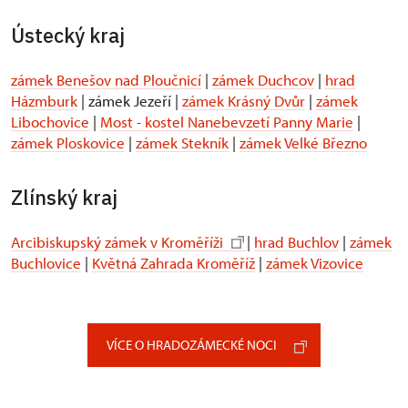
Ústecký kraj
zámek Benešov nad Ploučnicí
|
zámek Duchcov
|
hrad
Házmburk
| zámek Jezeří |
zámek Krásný Dvůr
|
zámek
Libochovice
|
Most - kostel Nanebevzetí Panny Marie
|
zámek Ploskovice
|
zámek Stekník
|
zámek Velké Březno
Zlínský kraj
Arcibiskupský zámek v Kroměříži
|
hrad Buchlov
|
zámek
Buchlovice
|
Květná Zahrada Kroměříž
|
zámek Vizovice
VÍCE O HRADOZÁMECKÉ NOCI