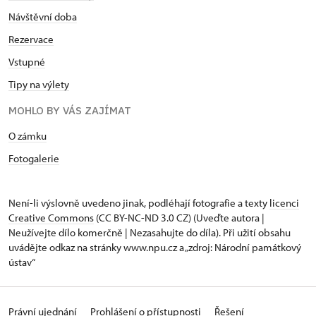
Návštěvní doba
Rezervace
Vstupné
Tipy na výlety
MOHLO BY VÁS ZAJÍMAT
O zámku
Fotogalerie
Není-li výslovně uvedeno jinak, podléhají fotografie a texty
licenci
Creative Commons
(CC BY-NC-ND 3.0 CZ) (Uveďte autora |
Neužívejte dílo komerčně | Nezasahujte do díla). Při užití obsahu
uvádějte odkaz na stránky www.npu.cz a „zdroj: Národní památkový
ústav“
Právní ujednání
Prohlášení o přístupnosti
Řešení