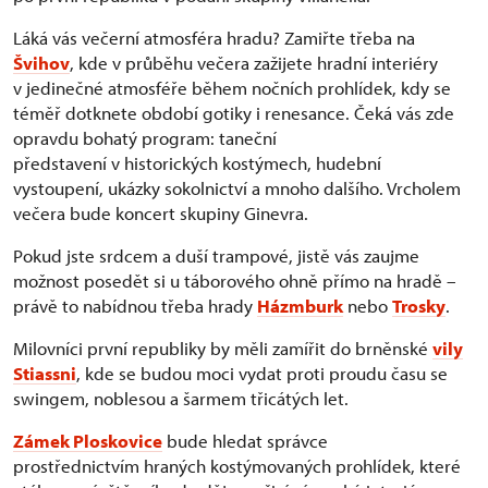
Láká vás večerní atmosféra hradu? Zamiřte třeba na
Švihov
, kde v průběhu večera zažijete hradní interiéry
v jedinečné atmosféře během nočních prohlídek, kdy se
téměř dotknete období gotiky i renesance. Čeká vás zde
opravdu bohatý program: taneční
představení v historických kostýmech, hudební
vystoupení, ukázky sokolnictví a mnoho dalšího. Vrcholem
večera bude koncert skupiny Ginevra.
Pokud jste srdcem a duší trampové, jistě vás zaujme
možnost posedět si u táborového ohně přímo na hradě –
právě to nabídnou třeba hrady
Házmburk
nebo
Trosky
.
Milovníci první republiky by měli zamířit do brněnské
vily
Stiassni
, kde se budou moci vydat proti proudu času se
swingem, noblesou a šarmem třicátých let.
Zámek Ploskovice
bude hledat správce
prostřednictvím hraných kostýmovaných prohlídek, které