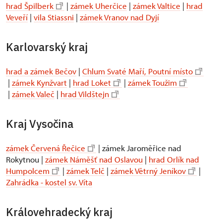
hrad Špilberk
|
zámek Uherčice
|
zámek Valtice
|
hrad
Veveří
|
vila Stiassni
|
zámek Vranov nad Dyjí
Karlovarský kraj
hrad a zámek Bečov
|
Chlum Svaté Maří, Poutní místo
|
zámek Kynžvart
|
hrad Loket
|
zámek Toužim
|
zámek Valeč
|
hrad Vildštejn
Kraj Vysočina
zámek Červená Řečice
| zámek Jaroměřice nad
Rokytnou |
zámek Náměšť nad Oslavou
|
hrad Orlík nad
Humpolcem
|
zámek Telč
|
zámek Větrný Jeníkov
|
Zahrádka - kostel sv. Víta
Královehradecký kraj