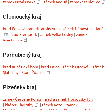
zámek Nová Horka
|
zámek Raduň
|
zámek Štáblovice
Olomoucký kraj
hrad Bouzov
|
zámek Jánský Vrch
|
zámek Náměšť na Hané
|
hrad Šternberk
|
zámek Velké Losiny
|
zámek
Všechovice
Pardubický kraj
hrad Kunětická hora
|
hrad Litice
|
zámek Litomyšl
|
zámek
Slatiňany
|
Staré Ždánice
Plzeňský kraj
zámek Červené Poříčí
|
hrad a zámek Horšovský Týn
|
klášter Kladruby
|
zámek Kozel
|
zámek