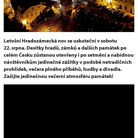
Letošní Hradozámecká noc se uskuteční v sobotu
22. srpna. Desítky hradů, zámků a dalších památek po
celém Česku zůstanou otevřeny i po setmění a nabídnou
návštěvníkům jedinečné zážitky v podobě netradičních
prohlídek, večera plného příběhů, hudby a divadla.
Zažijte jedinečnou večerní atmosféru památek!