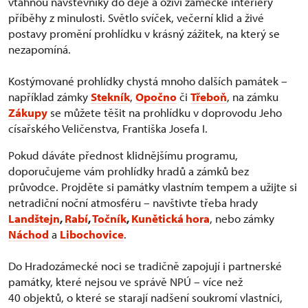
vtáhnou návštěvníky do děje a oživí zámecké interiéry
příběhy z minulosti. Světlo svíček, večerní klid a živé
postavy promění prohlídku v krásný zážitek, na který se
nezapomíná.
Kostýmované prohlídky chystá mnoho dalších památek –
například zámky
Stekník
,
Opočno
či
Třeboň
, na zámku
Zákupy
se můžete těšit na prohlídku v doprovodu Jeho
císařského Veličenstva, Františka Josefa I.
Pokud dáváte přednost klidnějšímu programu,
doporučujeme vám prohlídky hradů a zámků bez
průvodce. Projděte si památky vlastním tempem a užijte si
netradiční noční atmosféru – navštivte třeba hrady
Landštejn
,
Rabí
,
Točník
,
Kunětická hora
, nebo zámky
Náchod
a
Libochovice
.
Do Hradozámecké noci se tradičně zapojují i partnerské
památky, které nejsou ve správě NPÚ – více než
40 objektů, o které se starají nadšení soukromí vlastníci,