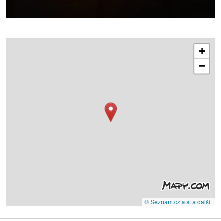
+
−
© Seznam.cz a.s. a další