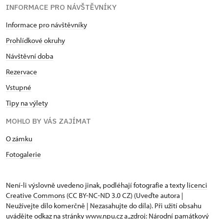
INFORMACE PRO NÁVŠTĚVNÍKY
Informace pro návštěvníky
Prohlídkové okruhy
Návštěvní doba
Rezervace
Vstupné
Tipy na výlety
MOHLO BY VÁS ZAJÍMAT
O zámku
Fotogalerie
Není-li výslovně uvedeno jinak, podléhají fotografie a texty
licenci
Creative Commons
(CC BY-NC-ND 3.0 CZ) (Uveďte autora |
Neužívejte dílo komerčně | Nezasahujte do díla). Při užití obsahu
uvádějte odkaz na stránky www.npu.cz a „zdroj: Národní památkový