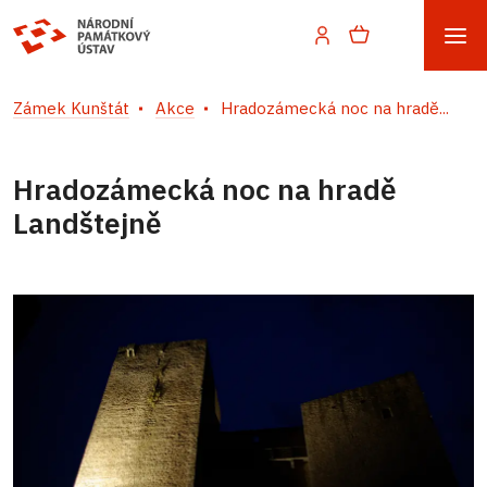
Zámek Kunštát
Akce
Hradozámecká noc na hradě...
Hradozámecká noc na hradě
Landštejně