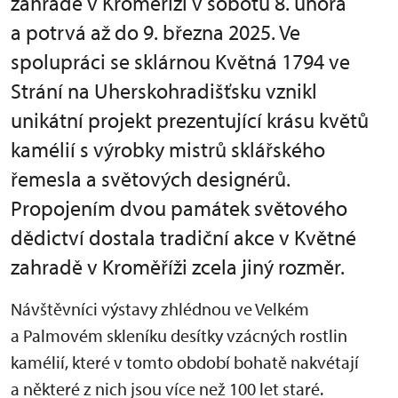
zahradě v Kroměříži v sobotu 8. února
a potrvá až do 9. března 2025. Ve
spolupráci se sklárnou Květná 1794 ve
Strání na Uherskohradišťsku vznikl
unikátní projekt prezentující krásu květů
kamélií s výrobky mistrů sklářského
řemesla a světových designérů.
Propojením dvou památek světového
dědictví dostala tradiční akce v Květné
zahradě v Kroměříži zcela jiný rozměr.
Návštěvníci výstavy zhlédnou ve Velkém
a Palmovém skleníku desítky vzácných rostlin
kamélií, které v tomto období bohatě nakvétají
a některé z nich jsou více než 100 let staré.