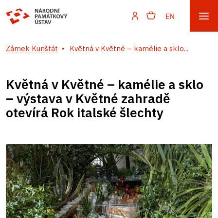
EN
Zámek Kunštát
Květná v Květné – kamélie a sklo...
Květná v Květné – kamélie a sklo
– výstava v Květné zahradě
otevírá Rok italské šlechty