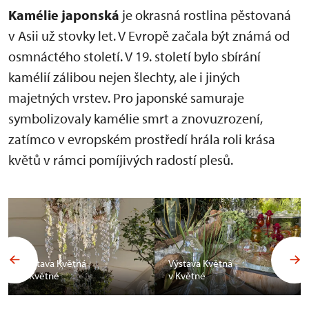
Kamélie japonská
je okrasná rostlina pěstovaná
v Asii už stovky let. V Evropě začala být známá od
osmnáctého století. V 19. století bylo sbírání
kamélií zálibou nejen šlechty, ale i jiných
majetných vrstev. Pro japonské samuraje
symbolizovaly kamélie smrt a znovuzrození,
zatímco v evropském prostředí hrála roli krása
květů v rámci pomíjivých radostí plesů.
Výstava Květná
Výstava Květná
v Květné
v Květné