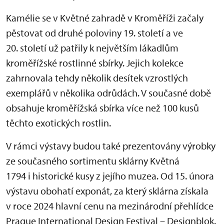
Kamélie se v Květné zahradě v Kroměříži začaly
pěstovat od druhé poloviny 19. století a ve
20. století už patřily k největším lákadlům
kroměřížské rostlinné sbírky. Jejich kolekce
zahrnovala tehdy několik desítek vzrostlých
exemplářů v několika odrůdách. V současné době
obsahuje kroměřížská sbírka více než 100 kusů
těchto exotických rostlin.
V rámci výstavy budou také prezentovány výrobky
ze současného sortimentu sklárny Květná
1794 i historické kusy z jejího muzea. Od 15. února
výstavu obohatí exponát, za který sklárna získala
v roce 2024 hlavní cenu na mezinárodní přehlídce
Prague International Design Festival – Designblok.