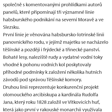
společně s komentovanými prohlídkami autorů
panelů, které připomínají tři významné linie
habsburského podnikání na severní Moravě a ve
Slezsku.
První linie je věnována habsbursko-lotrinské linii
panovnického rodu, v jejímž majetku se nacházelo
těšínské a později i frýdecké a třinecké panství.
Bohaté lesy, naleziště rudy a vydatné vodní toky
vhodné k pohonu vodních kol poskytovaly
příhodné podmínky k založení několika hutních
závodů pod správou Těšínské komory.
Druhou linii reprezentuje konkurenční projekt
olomouckého arcibiskupa a kardinála Rudolfa
Jana, který roku 1828 založil ve Vítkovicích huť,
která jako první v rakouské monarchii využívala