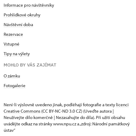
Informace pro návštěvníky
Prohlídkové okruhy
Návštěvní doba
Rezervace
Vstupné
Tipy na výlety
MOHLO BY VÁS ZAJÍMAT
O zámku
Fotogalerie
Není-li výslovně uvedeno jinak, podléhají fotografie a texty
licenci
Creative Commons
(CC BY-NC-ND 3.0 CZ) (Uveďte autora |
Neužívejte dílo komerčně | Nezasahujte do díla). Při užití obsahu
uvádějte odkaz na stránky www.npu.cz a „zdroj: Národní památkový
ústav“