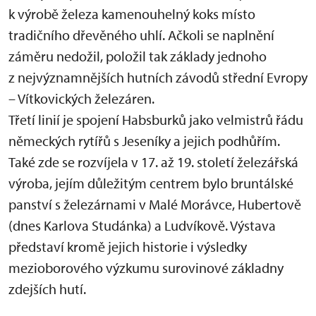
k výrobě železa kamenouhelný koks místo
tradičního dřevěného uhlí. Ačkoli se naplnění
záměru nedožil, položil tak základy jednoho
z nejvýznamnějších hutních závodů střední Evropy
– Vítkovických železáren.
Třetí linií je spojení Habsburků jako velmistrů řádu
německých rytířů s Jeseníky a jejich podhůřím.
Také zde se rozvíjela v 17. až 19. století železářská
výroba, jejím důležitým centrem bylo bruntálské
panství s železárnami v Malé Morávce, Hubertově
(dnes Karlova Studánka) a Ludvíkově. Výstava
představí kromě jejich historie i výsledky
mezioborového výzkumu surovinové základny
zdejších hutí.