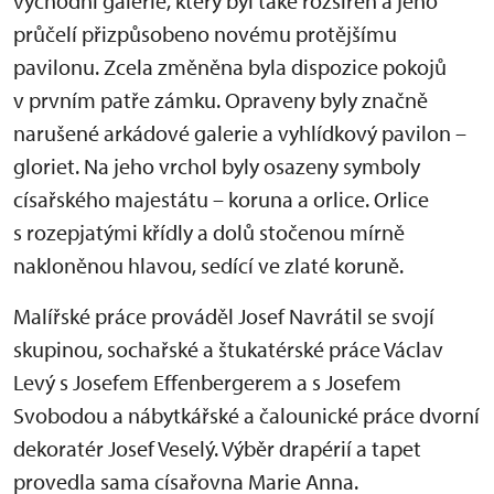
východní galerie, který byl také rozšířen a jeho
průčelí přizpůsobeno novému protějšímu
pavilonu. Zcela změněna byla dispozice pokojů
v prvním patře zámku. Opraveny byly značně
narušené arkádové galerie a vyhlídkový pavilon –
gloriet. Na jeho vrchol byly osazeny symboly
císařského majestátu – koruna a orlice. Orlice
s rozepjatými křídly a dolů stočenou mírně
nakloněnou hlavou, sedící ve zlaté koruně.
Malířské práce prováděl Josef Navrátil se svojí
skupinou, sochařské a štukatérské práce Václav
Levý s Josefem Effenbergerem a s Josefem
Svobodou a nábytkářské a čalounické práce dvorní
dekoratér Josef Veselý. Výběr drapérií a tapet
provedla sama císařovna Marie Anna.