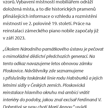
vzorů. Vybavení místností mobiliářem odráží
doložená místa, a to dle historických pramenů
přinášejících informace o vzhledu a rozmístění
místností ve 2. polovině 19. století. Práce na
reinstalaci zámeckého piano nobile započaly již
v září 2023.
„Úkolem Národního památkového ústavu je pečovat
o mimořádné dědictví předchozích generací. Na
tento odkaz navazujeme letos obnovou zámku
Ploskovice. Návštěvníky zde seznamujeme
s příslušníky toskánské linie rodu Habsburků a jejich
letními sídly v Českých zemích. Ploskovická
reinstalace hlavního okruhu má ambici vrátit
interiéry do podoby, jakou znal excísař Ferdinand V.
Dobrotivý se svou chotí Marií Annou,“
uvádí