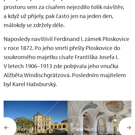
prostoru sem za císařem nejezdilo tolik návštěv,
a když už přijely, pak často jen na jeden den,
málokdy se zdržely déle.
Naposledy navštívil Ferdinand I. zámek Ploskovice
v roce 1872. Po jeho smrti přešly Ploskovice do
soukromého majetku císaře Františka Josefa I.
V letech 1906–1913 zde pobývala jeho vnučka
Alžběta Windischgrätzová. Posledním majitelem
byl Karel Habsburský.
Státní zámek
Ploskovice -
Ploskovice
vstupní hala