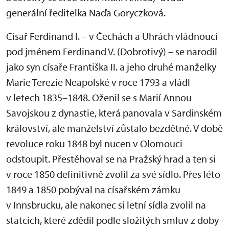
generální ředitelka Naďa Goryczková.
Císař Ferdinand I. – v Čechách a Uhrách vládnoucí
pod jménem Ferdinand V. (Dobrotivý) – se narodil
jako syn císaře Františka II. a jeho druhé manželky
Marie Terezie Neapolské v roce 1793 a vládl
v letech 1835–1848. Oženil se s Marií Annou
Savojskou z dynastie, která panovala v Sardinském
království, ale manželství zůstalo bezdětné. V době
revoluce roku 1848 byl nucen v Olomouci
odstoupit. Přestěhoval se na Pražský hrad a ten si
v roce 1850 definitivně zvolil za své sídlo. Přes léto
1849 a 1850 pobýval na císařském zámku
v Innsbrucku, ale nakonec si letní sídla zvolil na
statcích, které zdědil podle složitých smluv z doby