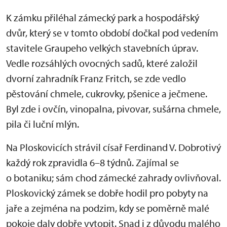
K zámku přiléhal zámecký park a hospodářský
dvůr, který se v tomto období dočkal pod vedením
stavitele Graupeho velkých stavebních úprav.
Vedle rozsáhlých ovocných sadů, které založil
dvorní zahradník Franz Fritch, se zde vedlo
pěstování chmele, cukrovky, pšenice a ječmene.
Byl zde i ovčín, vinopalna, pivovar, sušárna chmele,
pila či luční mlýn.
Na Ploskovicích strávil císař Ferdinand V. Dobrotivý
každý rok zpravidla 6–8 týdnů. Zajímal se
o botaniku; sám chod zámecké zahrady ovlivňoval.
Ploskovický zámek se dobře hodil pro pobyty na
jaře a zejména na podzim, kdy se poměrně malé
pokoje daly dobře vytopit. Snad i z důvodu malého