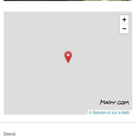
+
−
© Seznam.cz a.s. a další
Domů