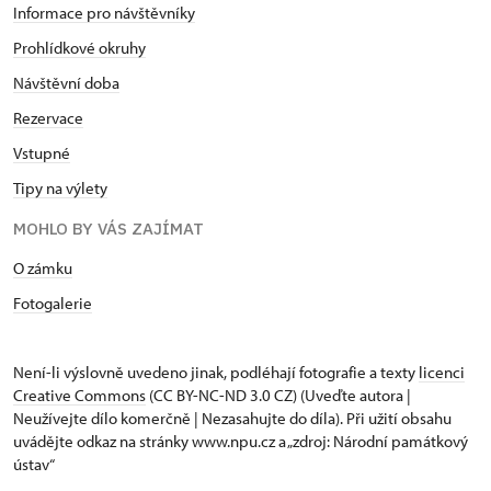
Informace pro návštěvníky
Prohlídkové okruhy
Návštěvní doba
Rezervace
Vstupné
Tipy na výlety
MOHLO BY VÁS ZAJÍMAT
O zámku
Fotogalerie
Není-li výslovně uvedeno jinak, podléhají fotografie a texty
licenci
Creative Commons
(CC BY-NC-ND 3.0 CZ) (Uveďte autora |
Neužívejte dílo komerčně | Nezasahujte do díla). Při užití obsahu
uvádějte odkaz na stránky www.npu.cz a „zdroj: Národní památkový
ústav“