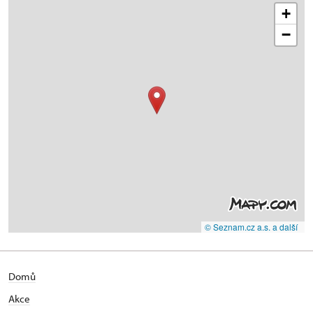
+
−
© Seznam.cz a.s. a další
Domů
Akce