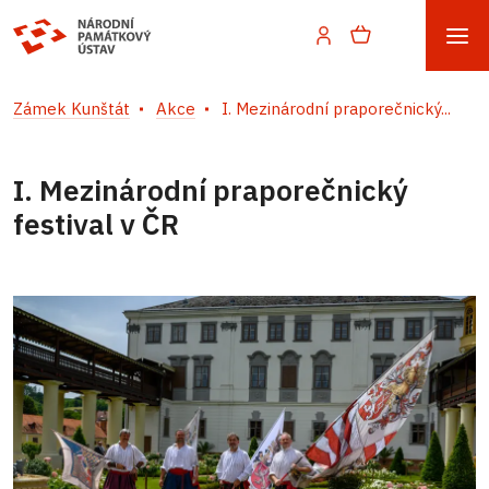
Zámek Kunštát
Akce
I. Mezinárodní praporečnický...
I. Mezinárodní praporečnický
festival v ČR