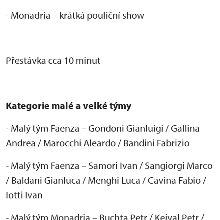
- Monadria – kr
átká pouli
čn
í show
P
řest
ávka cca 10 minut
Kategorie malé a velké týmy
- Malý tým Faenza
– Gondoni Gianluigi / Gallina
Andrea / Marocchi Aleardo / Bandini Fabrizio
- Mal
ý tým Faenza
– Samori Ivan / Sangiorgi Marco
/ Baldani Gianluca / Menghi Luca / Cavina Fabio /
Iotti Ivan
- Mal
ý tým Monadria
– Buchta Petr / Kejval Petr /