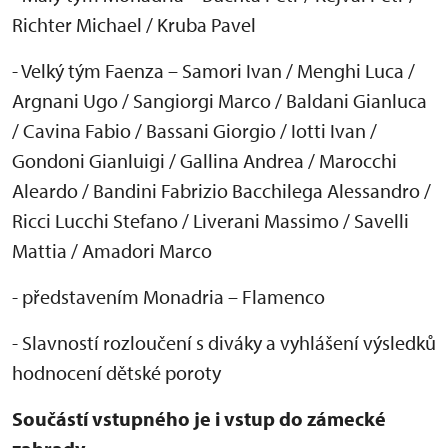
Richter Michael / Kruba Pavel
- Velk
ý tým Faenza
– Samori Ivan / Menghi Luca /
Argnani Ugo / Sangiorgi Marco / Baldani Gianluca
/ Cavina Fabio / Bassani Giorgio / Iotti Ivan /
Gondoni Gianluigi / Gallina Andrea / Marocchi
Aleardo / Bandini Fabrizio Bacchilega Alessandro /
Ricci Lucchi Stefano / Liverani Massimo / Savelli
Mattia / Amadori Marco
- p
ředstaven
ím Monadria
– Flamenco
- Slavnost
í rozlou
čen
í s diváky a vyhlá
šen
í výsledk
ů
hodnocen
í d
ětsk
é poroty
Sou
č
ástí vstupného je i vstup do zámecké