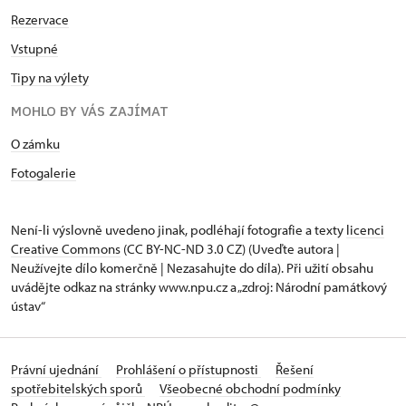
Rezervace
Vstupné
Tipy na výlety
MOHLO BY VÁS ZAJÍMAT
O zámku
Fotogalerie
Není-li výslovně uvedeno jinak, podléhají fotografie a texty
licenci
Creative Commons
(CC BY-NC-ND 3.0 CZ) (Uveďte autora |
Neužívejte dílo komerčně | Nezasahujte do díla). Při užití obsahu
uvádějte odkaz na stránky www.npu.cz a „zdroj: Národní památkový
ústav“
Právní ujednání
Prohlášení o přístupnosti
Řešení
spotřebitelských sporů
Všeobecné obchodní podmínky