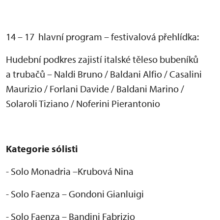
14 – 17 hlavní program – festivalová p
řehl
ídka:
Hudební podkres zajistí italské t
ěleso buben
ík
ů
a trubačů
– Naldi Bruno / Baldani Alfio / Casalini
Maurizio / Forlani Davide / Baldani Marino /
Solaroli Tiziano / Noferini Pierantonio
Kategorie s
ólisti
- Solo Monadria
–Krubov
á Nina
- Solo Faenza
– Gondoni Gianluigi
- Solo Faenza – Bandini Fabrizio