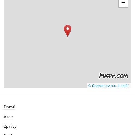
−
© Seznam.cz a.s. a další
Domů
Akce
Zprávy