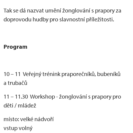
Tak se dá nazvat um
ěn
í
žonglov
ání s prapory za
doprovodu hudby pro slavnostní p
ř
íle
žitosti.
Program
10 – 11 Veřejn
ý trénink prapore
čn
ík
ů, buben
ík
ů
a trubačů
11 – 11.30 Workshop - žonglov
ání s prapory pro
d
ěti / ml
áde
ž
místo:
velk
é nádvo
ř
í
vstup volný