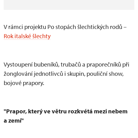
V rámci projektu Po stopách šlechtických rodů –
Rok italské šlechty
Vystoupen
í bubeník
ů, trubačů a praporečn
ík
ů při
žonglov
ání jednotlivc
ů i skupin, pouličn
í show,
bojové prapory.
"Prapor, který ve v
ětru rozkv
étá mezi nebem
a zemí"