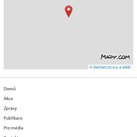
© Seznam.cz a.s. a další
Domů
Akce
Zprávy
Publikace
Pro média