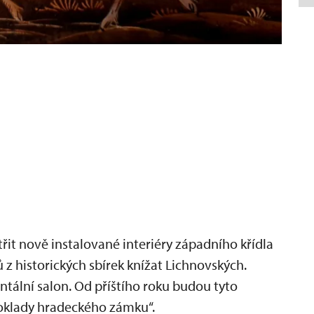
it nově instalované interiéry západního křídla
z historických sbírek knížat Lichnovských.
tální salon. Od příštího roku budou tyto
„Poklady hradeckého zámku“.