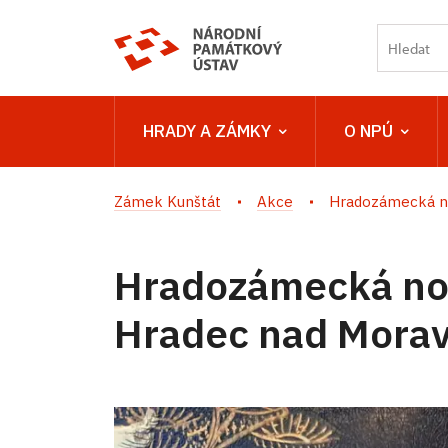
HRADY A ZÁMKY
O NPÚ
Zámek Kunštát
Akce
Hradozámecká no
Hradozámecká no
Hradec nad Morav