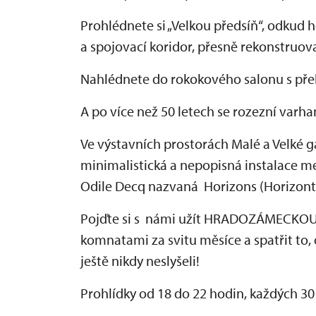
Prohlédnete si „Velkou předsíň“, odkud 
a spojovací koridor, přesně rekonstruovan
Nahlédnete do rokokového salonu s př
A po více než 50 letech se rozezní varha
Ve výstavních prostorách Malé a Velké g
minimalistická a nepopisná instalace m
Odile Decq nazvaná Horizons (Horizont
Pojďte si s námi užít HRADOZÁMECKOU 
komnatami za svitu měsíce a spatřit to, co
ještě nikdy neslyšeli!
Prohlídky od 18 do 22 hodin, každých 30