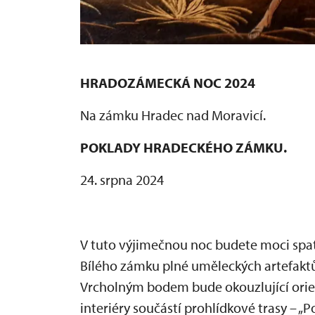
HRADOZÁMECKÁ NOC 2024
Na zámku Hradec nad Moravicí.
POKLADY HRADECKÉHO ZÁMKU.
24. srpna 2024
V tuto výjimečnou noc budete moci spatř
Bílého zámku plné uměleckých artefaktů 
Vrcholným bodem bude okouzlující orien
interiéry součástí prohlídkové trasy – 