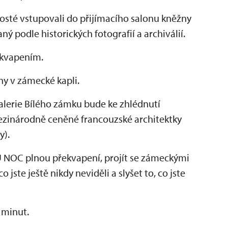
hosté vstupovali do přijímacího salonu kněžny
ý podle historických fotografií a archiválií.
ekvapením.
ny v zámecké kapli.
alerie Bílého zámku bude ke zhlédnutí
ezinárodně ceněné francouzské architektky
y).
NOC plnou překvapení, projít se zámeckými
 jste ještě nikdy neviděli a slyšet to, co jste
 minut.