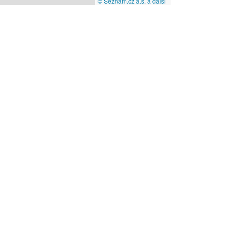
© Seznam.cz a.s. a další