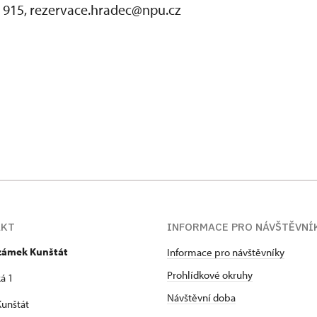
3 915, rezervace.hradec@npu.cz
AKT
INFORMACE PRO NÁVŠTĚVNÍ
 zámek Kunštát
Informace pro návštěvníky
Prohlídkové okruhy
á 1
Návštěvní doba
unštát