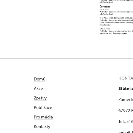
KONT
Domů
Akce
Státní
Zprávy
Zámeck
Publikace
67972 K
Pro média
Tel.: 5
Kontakty
E-mail: