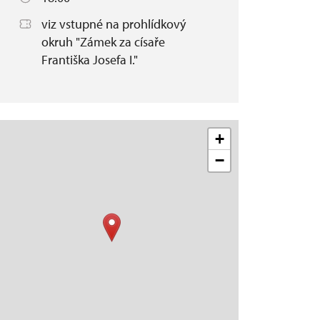
viz vstupné na prohlídkový
okruh "Zámek za císaře
Františka Josefa I."
+
−