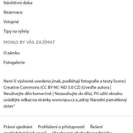
Návštěvní doba
Rezervace
Vstupné
Tipy na výlety
MOHLO BY VÁS ZAJÍMAT
O zámku
Fotogalerie
Není-li výslovně uvedeno jinak, podléhají fotografie a texty
licenci
Creative Commons
(CC BY-NC-ND 3.0 CZ) (Uveďte autora |
Neužívejte dílo komerčně | Nezasahujte do díla). Při užití obsahu
uvádějte odkaz na stránky www.npu.cz a „zdroj: Národní památkový
ústav“
Právní ujednání
Prohlášení o přístupnosti
Řešení
spotřebitelských sporů
Všeobecné obchodní podmínky