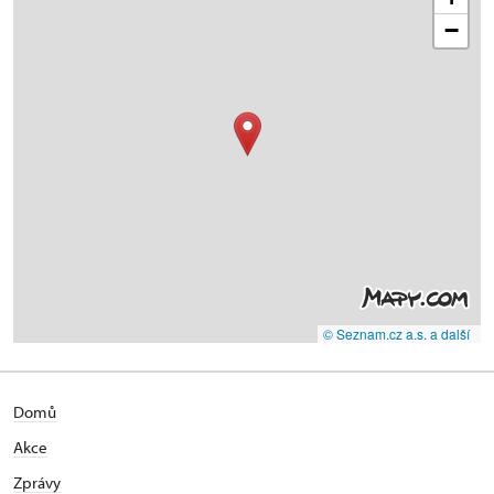
−
© Seznam.cz a.s. a další
Domů
Akce
Zprávy