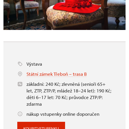
Výstava
Státní zámek Třeboň – trasa B
základní: 240 Kč; zlevněná (senioři 65+
let, ZTP, ZTP/P, mládež 18–24 let): 190 Kč;
děti 6–17 let: 70 Kč; průvodce ZTP/P:
zdarma
nákup vstupenky online doporučen
KOUPIT VSTUPENKU