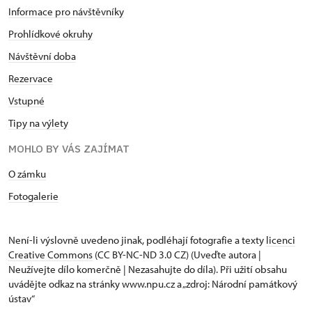
Informace pro návštěvníky
Prohlídkové okruhy
Návštěvní doba
Rezervace
Vstupné
Tipy na výlety
MOHLO BY VÁS ZAJÍMAT
O zámku
Fotogalerie
Není-li výslovně uvedeno jinak, podléhají fotografie a texty
licenci
Creative Commons
(CC BY-NC-ND 3.0 CZ) (Uveďte autora |
Neužívejte dílo komerčně | Nezasahujte do díla). Při užití obsahu
uvádějte odkaz na stránky www.npu.cz a „zdroj: Národní památkový
ústav“