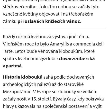
štědrovečerního stolu. Tou dobou se začaly tyto
vznešené květiny objevovat i na třeboňském
zámku
při oslavách knížecích Vánoc
.
Každý rok má květinová výstava jiné téma.
V loňském roce to bylo Amaryllis a commedia dell
´arte. Letos bude věnována kloboukům, které
spolu s květinami vyzdobí
schwarzenberská
apartmá
.
Historie klobouků
sahá podle dochovaných
archeologických nálezů až do starověké
Mezopotámie. V Evropě se klobouky ve velkém
začaly nosit v 15. století. Bývaly časy, kdy pokrývka
hlavy ukazovala na společenské postavení a vyjít