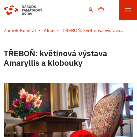
Zámek Kunštát
Akce
TŘEBOŇ: květinová výstava...
TŘEBOŇ: květinová výstava
Amaryllis a klobouky