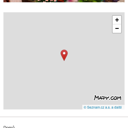
+
−
© Seznam.cz a.s. a další
Domů