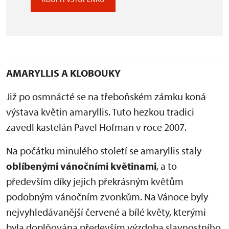
AMARYLLIS A KLOBOUKY
Již po osmnácté se na třeboňském zámku koná
výstava květin amaryllis. Tuto hezkou tradici
zavedl kastelán Pavel Hofman v roce 2007.
Na počátku minulého století se amaryllis staly
oblíbenými vánočními květinami
, a to
především díky jejich překrásným květům
podobným vánočním zvonkům. Na Vánoce byly
nejvyhledávanější červené a bílé květy, kterými
byla doplňována především výzdoba slavnostního