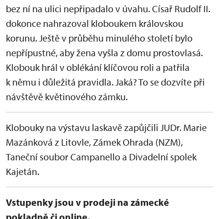
bez ní na ulici nepřipadalo v úvahu. Císař Rudolf II.
dokonce nahrazoval kloboukem královskou
korunu. Ještě v průběhu minulého století bylo
nepřípustné, aby žena vyšla z domu prostovlasá.
Klobouk hrál v oblékání klíčovou roli a patřila
k němu i důležitá pravidla. Jaká? To se dozvíte při
návštěvě květinového zámku.
Klobouky na výstavu laskavě zapůjčili JUDr. Marie
Mazánková z Litovle, Zámek Ohrada (NZM),
Taneční soubor Campanello a Divadelní spolek
Kajetán.
Vstupenky jsou v prodeji na zámecké
pokladně či online.