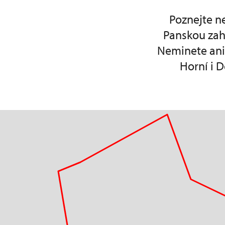
Poznejte n
Panskou za
Neminete ani 
Horní i D