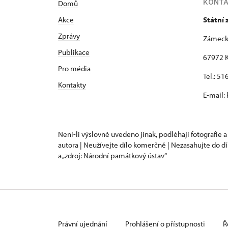
KONT
Domů
Akce
Státní
Zprávy
Zámeck
Publikace
67972 K
Pro média
Tel.: 5
Kontakty
E-mail:
Není-li výslovně uvedeno jinak, podléhají fotografie a
autora | Neužívejte dílo komerčně | Nezasahujte do dí
a „zdroj: Národní památkový ústav“
Právní ujednání
Prohlášení o přístupnosti
Ř