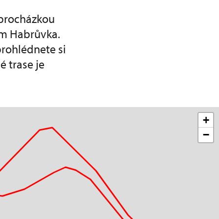
 procházkou
m Habrůvka.
prohlédnete si
é trase je
+
−