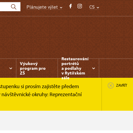
Plánujete výlet
CS
Restaurování
Výukový
portrétů
program pro
a podlahy
ZŠ
v Rytířském
sále
stupenku si prosím zajistěte předem
ZAVŘÍT
y návštěvnické okruhy: Reprezentační