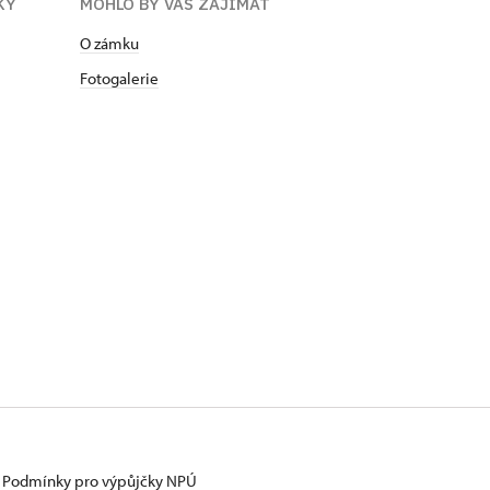
KY
MOHLO BY VÁS ZAJÍMAT
O zámku
Fotogalerie
Podmínky pro výpůjčky NPÚ