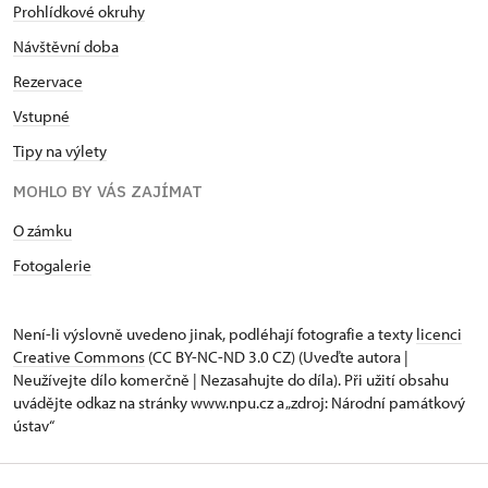
Prohlídkové okruhy
Návštěvní doba
Rezervace
Vstupné
Tipy na výlety
MOHLO BY VÁS ZAJÍMAT
O zámku
Fotogalerie
Není-li výslovně uvedeno jinak, podléhají fotografie a texty
licenci
Creative Commons
(CC BY-NC-ND 3.0 CZ) (Uveďte autora |
Neužívejte dílo komerčně | Nezasahujte do díla). Při užití obsahu
uvádějte odkaz na stránky www.npu.cz a „zdroj: Národní památkový
ústav“