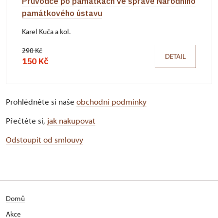
Průvodce po památkách ve správě Národního
památkového ústavu
Karel Kuča a kol.
290 Kč
DETAIL
150 Kč
Prohlédněte si naše
obchodní podmínky
Přečtěte si,
jak nakupovat
Odstoupit od smlouvy
Domů
Akce