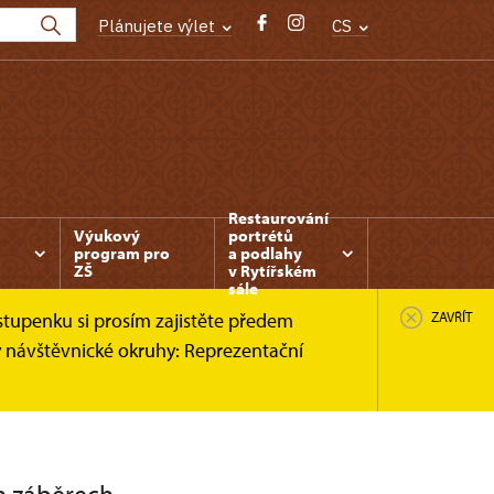
Plánujete výlet
CS
Restaurování
Výukový
portrétů
program pro
a podlahy
ZŠ
v Rytířském
sále
stupenku si prosím zajistěte předem
ZAVŘÍT
y návštěvnické okruhy: Reprezentační