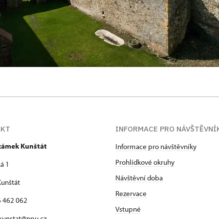
AKT
INFORMACE PRO NÁVŠTĚVNÍ
 zámek Kunštát
Informace pro návštěvníky
Prohlídkové okruhy
á 1
Návštěvní doba
unštát
Rezervace
16 462 062
Vstupné
 kunstat@npu.cz