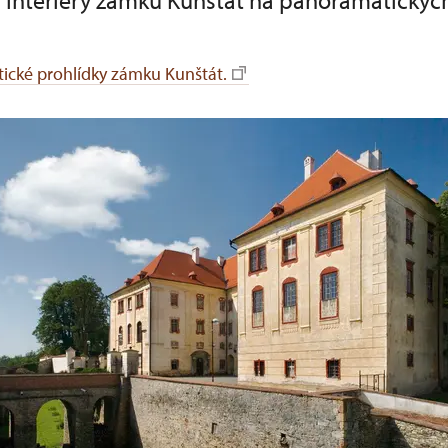
i interiéry zámku Kunštát na panoramatickýc
ické prohlídky zámku Kunštát.