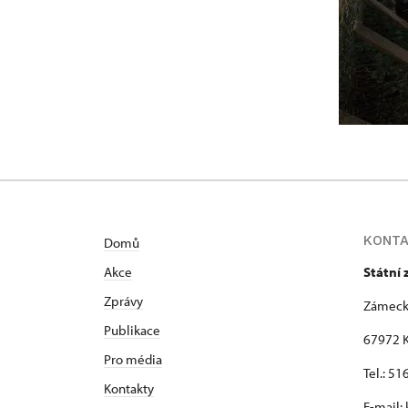
KONT
Domů
Akce
Státní
Zprávy
Zámeck
Publikace
67972 K
Pro média
Tel.: 5
Kontakty
E-mail: